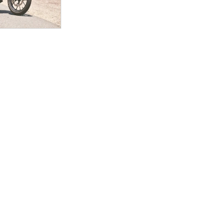
presión 8.4:1
ulas SOHC, 8
de combustible
estra 4
bustible: Ø 34
osa Encendido
 de arranque
ión Lubricación
úmedo Potencia
8 CV} / 6.000
62,9 N•m {6,4
m Transmisión 5
smisión final
lación primaria
ciones 1ª 2.353
nes 2ª 1.591
nes 3ª 1.240
nes 4ª 1.000
nes 5ª 0.852
n final 2.467