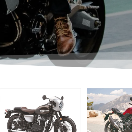
Tipo de motor Refrigeración por
Tipo de motor Ref
aire, 4 tiempos, bicilíndrico en
aire, 4 tiempos, 
paralelo Cilindrada 773 cm³
paralelo Cilind
Diámetro x carrera 77 x 83 mm
Diámetro x carre