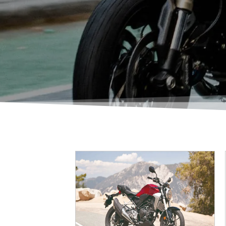
Tipo de motor Refrigeración por
aire, 4 tiempos, bicilíndrico en
paralelo Cilindrada 773 cm³
Diámetro x carrera 77 x 83 mm