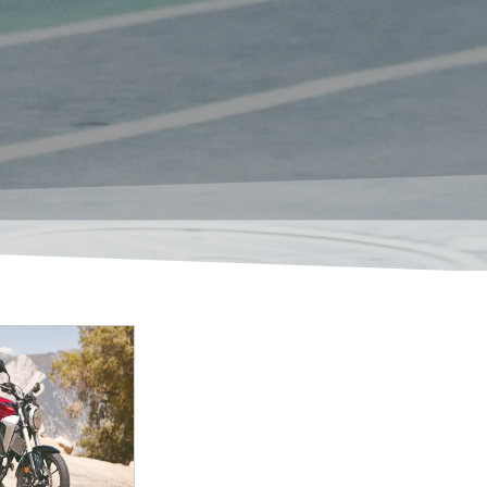
rigeración por
bicilíndrico en
rada 773 cm³
ra 77 x 83 mm