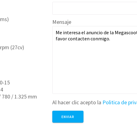
ems)
Mensaje
rpm (27cv)
0-15
14
 780 / 1.325 mm
Al hacer clic acepto la
Politica de pri
m