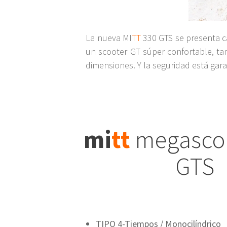
La nueva MI
TT
330 GTS se presenta c
un scooter GT súper confortable, tan
dimensiones. Y la seguridad está garan
mi
tt
megascoo
GTS
TIPO 4-Tiempos / Monocilíndrico