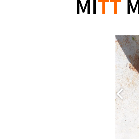
MI
TT
M