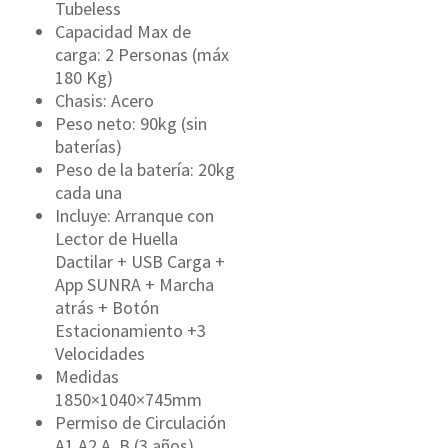
Tubeless
Capacidad Max de
carga: 2 Personas (máx
180 Kg)
Chasis: Acero
Peso neto: 90kg (sin
baterías)
Peso de la batería: 20kg
cada una
Incluye: Arranque con
Lector de Huella
Dactilar + USB Carga +
App SUNRA + Marcha
atrás + Botón
Estacionamiento +3
Velocidades
Medidas
1850×1040×745mm
Permiso de Circulación
A1,A2,A, B (3 años)