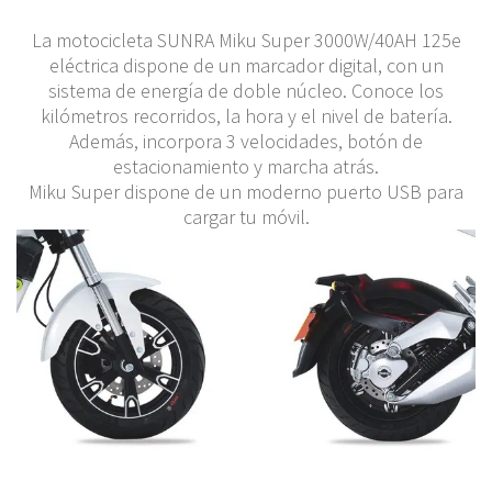
La motocicleta SUNRA Miku Super 3000W/40AH 125e
eléctrica dispone de un marcador digital, con un
sistema de energía de doble núcleo. Conoce los
kilómetros recorridos, la hora y el nivel de batería.
Además, incorpora 3 velocidades, botón de
estacionamiento y marcha atrás.
Miku Super dispone de un moderno puerto USB para
cargar tu móvil.