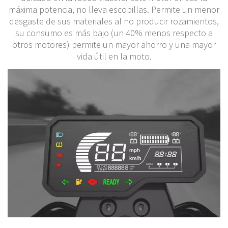
máxima potencia, no lleva escobillas. Permite un menor
desgaste de sus materiales al no producir rozamientos,
su consumo es más bajo (un 40% menos respecto a
otros motores) permite un mayor ahorro y una mayor
vida útil en la moto.